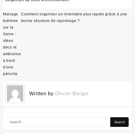
Navigation
Mariage
Comment organiser un inventaire plus rapide grâce à une
de
bohème
bonne structure de rayonnage ?
l’article
sur la
Seine :
idées
déco et
ambiance
à bord
d’une
péniche
Written by
Olivier Berger
.