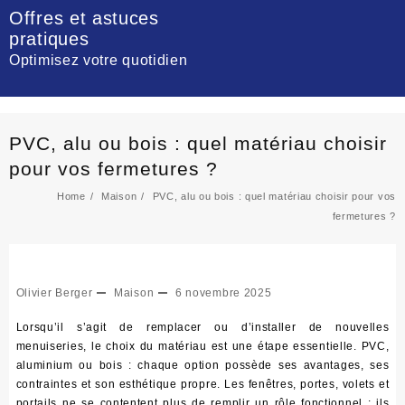
Skip
Offres et astuces
to
pratiques
content
Optimisez votre quotidien
PVC, alu ou bois : quel matériau choisir
pour vos fermetures ?
Home
Maison
PVC, alu ou bois : quel matériau choisir pour vos
fermetures ?
Olivier Berger
Maison
6 novembre 2025
Lorsqu’il s’agit de remplacer ou d’installer de nouvelles
menuiseries, le choix du matériau est une étape essentielle. PVC,
aluminium ou bois : chaque option possède ses avantages, ses
contraintes et son esthétique propre. Les fenêtres, portes, volets et
portails ne se contentent plus de remplir un rôle fonctionnel ; ils